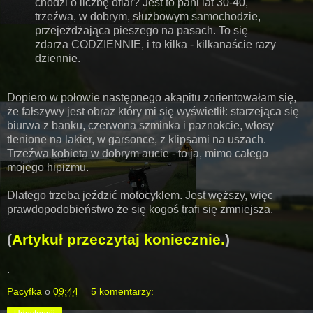
chodzi o liczbę ofiar? Jest to pani lat 30-40,
trzeźwa, w dobrym, służbowym samochodzie,
przejeżdżająca pieszego na pasach. To się
zdarza CODZIENNIE, i to kilka - kilkanaście razy
dziennie.
Dopiero w połowie następnego akapitu zorientowałam się,
że fałszywy jest obraz który mi się wyświetlił: starzejąca się
biurwa z banku, czerwona szminka i paznokcie, włosy
tlenione na lakier, w garsonce, z klipsami na uszach.
Trzeźwa kobieta w dobrym aucie - to ja, mimo całego
mojego hipizmu.
Dlatego trzeba jeździć motocyklem. Jest węższy, więc
prawdopodobieństwo że się kogoś trafi się zmniejsza.
(
Artykuł przeczytaj koniecznie.
)
.
Pacyfka
o
09:44
5 komentarzy: