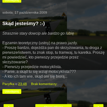
Udostępnij
sobota, 17 października 2009
Skąd jesteśmy? :-)
Strasznie stary dowcip ale bardzo go lubię
Egzamin teoretyczny (ustny) na prawo jazdy.
- Proszę bardzo, dojeżdża pan do skrzyżowania, tu droga z
pierwszeństwem, tu znak stop, tu tramwaj, tu karetka. Proszę
mi powiedzieć, kto pierwszy przejedzie przez
skrzyżowanie?
- Pierwszy przejedzie motocyklista.
- Panie, a skąd tu się wziął motocyklista???
- A kto ich tam wie, skąd oni się biorą...
Pacyfka
o
23:48
Brak komentarzy:
Udostępnij
‹
›