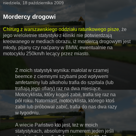
niedziela, 18 października 2009
Mordercy drogowi
Chirurg z warszawskiego oddziału ratunkowego pisze
, że
jego wieloletnie statystyki z kliniki nie potwierdzają
kreowanego w mediach obrazu, iż mordercą drogowym jest
młody, pijany czy naćpany w BMW, ewentualnie na
motocyklu 250km/h lecący przez miasto.
Z moich statystyk wynika: małolat w czarnej
beemce z ciemnymi szybami pod wpływem
amfetaminy lub alkoholu trafia do szpitala (lub
trafiają jego ofiary) raz na dwa miesiące.
Motocyklista, który kogoś zabił, trafia się raz na
pół roku. Natomiast, motocyklista, którego ktoś
zabił lub próbował zabić, trafia do nas dwa razy
w tygodniu.
A wiecie Państwo kto jest, też w moich
statystykach, absolutnym numerem jeden jeśli