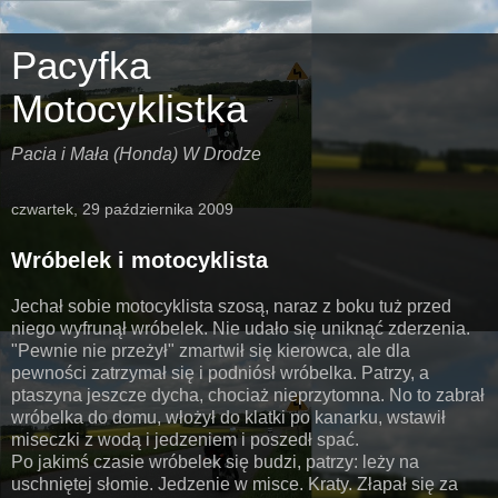
Pacyfka
Motocyklistka
Pacia i Mała (Honda) W Drodze
czwartek, 29 października 2009
Wróbelek i motocyklista
Jechał sobie motocyklista szosą, naraz z boku tuż przed
niego wyfrunął wróbelek. Nie udało się uniknąć zderzenia.
"Pewnie nie przeżył" zmartwił się kierowca, ale dla
pewności zatrzymał się i podniósł wróbelka. Patrzy, a
ptaszyna jeszcze dycha, chociaż nieprzytomna. No to zabrał
wróbelka do domu, włożył do klatki po kanarku, wstawił
miseczki z wodą i jedzeniem i poszedł spać.
Po jakimś czasie wróbelek się budzi, patrzy: leży na
uschniętej słomie. Jedzenie w misce. Kraty. Złapał się za