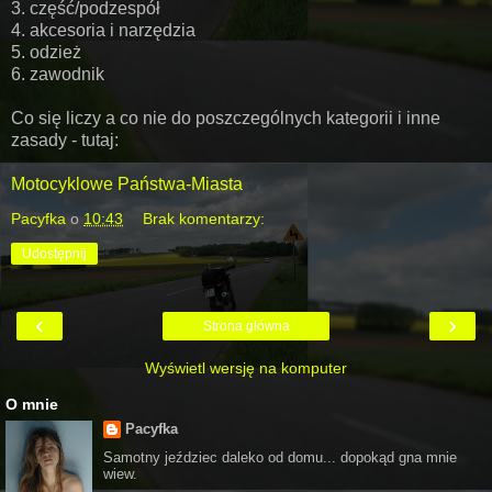
3. część/podzespół
4. akcesoria i narzędzia
5. odzież
6. zawodnik
Co się liczy a co nie do poszczególnych kategorii i inne
zasady - tutaj:
Motocyklowe Państwa-Miasta
Pacyfka
o
10:43
Brak komentarzy:
Udostępnij
‹
›
Strona główna
Wyświetl wersję na komputer
O mnie
Pacyfka
Samotny jeździec daleko od domu... dopokąd gna mnie
wiew.