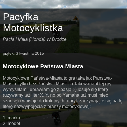
Pacyfka
Motocyklistka
Pacia i Mała (Honda) W Drodze
piątek, 3 kwietnia 2015
Motocyklowe Państwa-Miasta
Motocyklowe Państwa-Miasta to gra taka jak Państwa-
Miasta, tylko bez Państw i Miast. :-) Taki wariant tej gry
wymyśliłam i uprawiam go z pasją :-) losuje się literę
(używamy też liter X, Y, no bo Yamaha też musi mieć
szansę) i wpisuje do kolejnych rubryk zaczynające się na tę
literę nazwy/pojęcia z branży motocyklowej:
1. marka
2. model