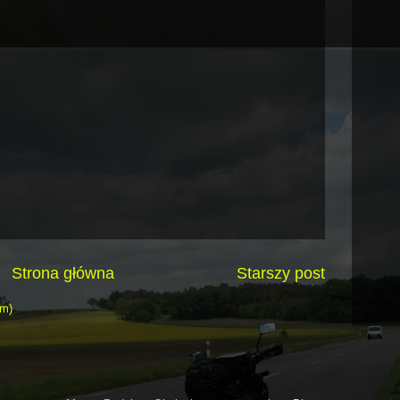
Strona główna
Starszy post
om)