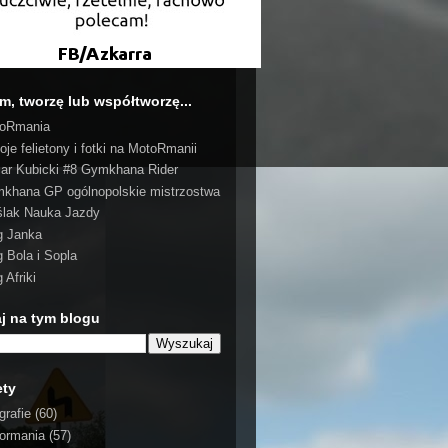
m, tworzę lub współtworzę...
oRmania
oje felietony i fotki na MotoRmanii
ar Kubicki #8 Gymkhana Rider
khana GP ogólnopolskie mistrzostwa
ślak Nauka Jazdy
g Janka
g Bola i Sopla
 Afriki
j na tym blogu
ety
grafie
(60)
ormania
(57)