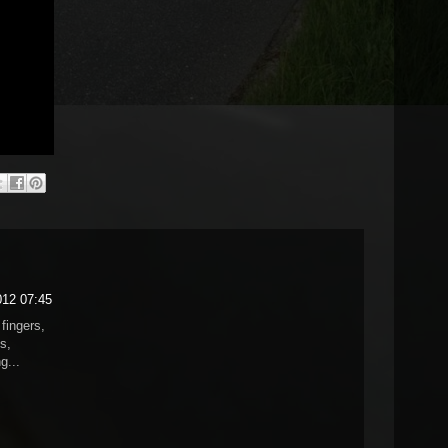
012 07:45
fingers,
s,
g...