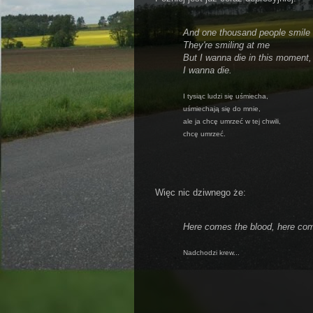
And one thousand people smile
They're smiling at me
But I wanna die in this moment,
I wanna die.
I tysiąc ludzi się uśmiecha,
uśmiechają się do mnie,
ale ja chcę umrzeć w tej chwili,
chcę umrzeć.
Więc nic dziwnego że:
Here comes the blood, here com
Nadchodzi krew...