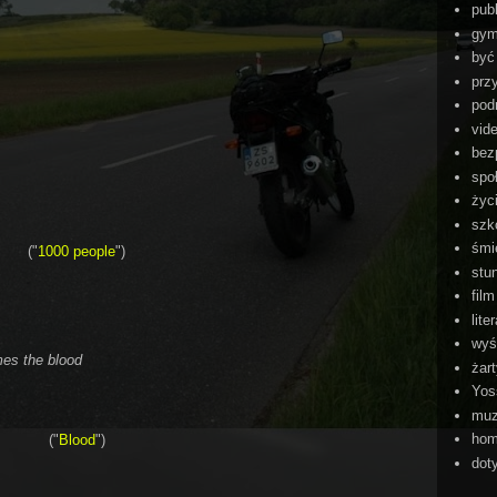
pub
gym
być
przy
pod
vid
bez
spo
życ
szk
śmi
("
1000 people
")
stu
film
lite
wyś
es the blood
żar
Yos
mu
hom
("
Blood
")
dot