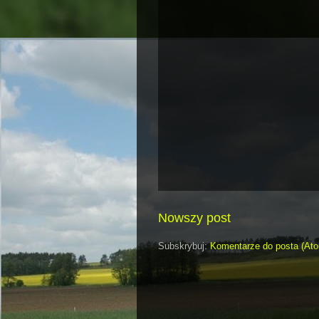
Nowszy post
Subskrybuj:
Komentarze do posta (At