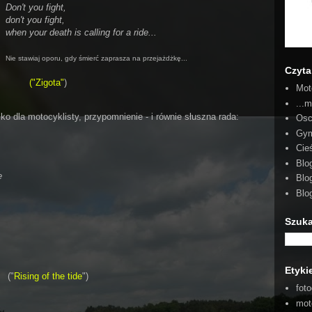
Don't you fight,
don't you fight,
when your death is calling for a ride...
Nie stawiaj oporu, gdy śmierć zaprasza na przejażdżkę...
Czyta
(
"Zigota"
)
Mot
...m
lko dla motocyklisty, przypomnienie - i równie słuszna rada:
Osc
Gym
Cie
Blo
e
Blo
Blog
Szuka
Etyki
("
Rising of the tide
")
foto
mot