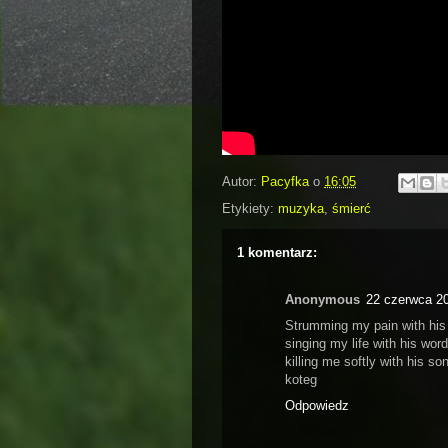
Autor:
Pacyfka
o
16:05
Etykiety:
muzyka
,
śmierć
1 komentarz:
Anonymous
22 czerwca 2
Strumming my pain with his 
singing my life with his word
killing me softly with his son
koteg
Odpowiedz