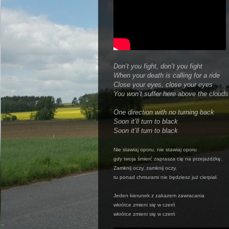
Don’t you fight, don’t you fight
When your death is calling for a ride
Close your eyes, close your eyes
You won’t suffer here above the clouds
One direction with no turning back
Soon it’ll turn to black
Soon it’ll turn to black
Nie stawiaj oporu, nie stawiaj oporu
gdy twoja śmierć zaprasza cię na przejażdżkę.
Zamknij oczy, zamknij oczy,
tu ponad chmurami nie będziesz już cierpiał.
Jeden kierunek z zakazem zawracania
wkrótce zmieni się w czerń
wkrótce zmieni się w czerń