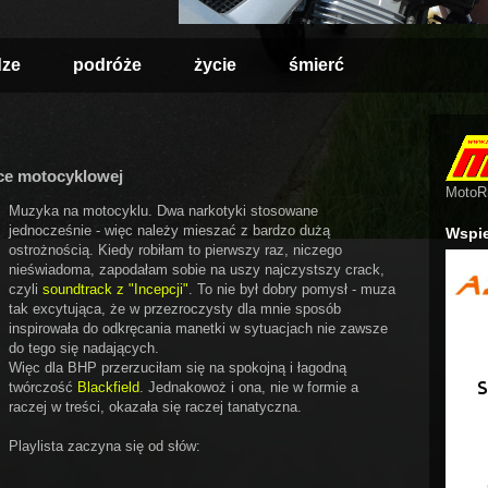
dze
podróże
życie
śmierć
nce motocyklowej
MotoRm
Muzyka na motocyklu. Dwa narkotyki stosowane
jednocześnie - więc należy mieszać z bardzo dużą
Wspie
ostrożnością. Kiedy robiłam to pierwszy raz, niczego
nieświadoma, zapodałam sobie na uszy najczystszy crack,
czyli
soundtrack z "Incepcji"
. To nie był dobry pomysł - muza
tak excytująca, że w przezroczysty dla mnie sposób
inspirowała do odkręcania manetki w sytuacjach nie zawsze
do tego się nadających.
Więc dla BHP przerzuciłam się na spokojną i łagodną
twórczość
Blackfield
. Jednakowoż i ona, nie w formie a
raczej w treści, okazała się raczej tanatyczna.
Playlista zaczyna się od słów: