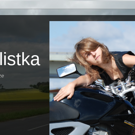
istka
ze