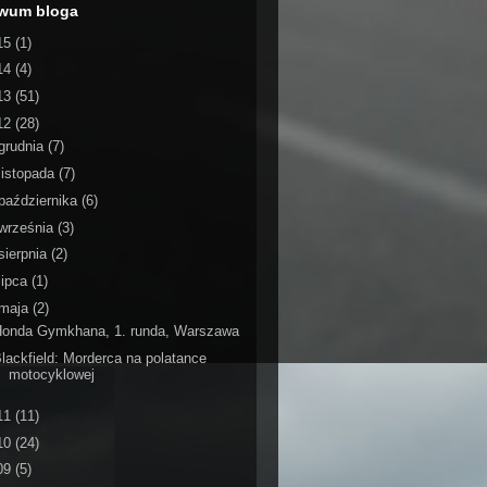
iwum bloga
15
(1)
14
(4)
13
(51)
12
(28)
grudnia
(7)
listopada
(7)
października
(6)
września
(3)
sierpnia
(2)
lipca
(1)
maja
(2)
Honda Gymkhana, 1. runda, Warszawa
lackfield: Morderca na polatance
motocyklowej
11
(11)
10
(24)
09
(5)