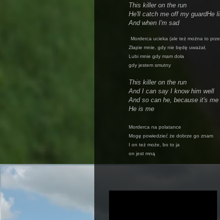
This killer on the run
He'll catch me off my guard
He l
And when I'm sad
Morderca ucieka (ale też można to prz
Złapie mnie, gdy nie będę uważał,
Lubi mnie gdy mam doła
gdy jestem smutny
This killer on the run
And I can say I know him well
And so can he, because it's me
He is me
Morderca na polatance
Mogę powiedzieć że dobrze go znam
I on też może, bo to ja
on jest mną