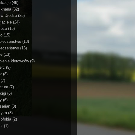
likacje
(49)
khana
(32)
 w Drodze
(25)
jaciele
(24)
róże
(15)
eo
(15)
pieczeństwo
(13)
łeczeństwo
(13)
ie
(13)
olenie kierowców
(9)
erć
(9)
nt
(8)
(7)
ratura
(7)
cigi
(6)
ty
(6)
sarian
(3)
zyka
(3)
ofobia
(2)
yk
(1)