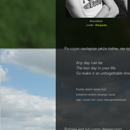
Blackfield.
źródło:
Wikipedia
Po czym następuje jakże trafne, nie ty
Any day can be
The last day in your life
So make it an unforgettable tim
Każdy dzień może być
ostatnim dniem twojego życia
więc uczyń ten czas niezapomnianym
Poźniej jest już coraz depresyjniej: