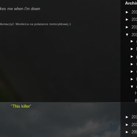
Arch
ikes me when I'm down
►
20
►
20
etłumaczyć: Morderca na polatance motocyklowej:-)
►
20
▼
20
►
►
►
►
►
►
▼
B
"
This killer
"
►
20
►
20
►
20