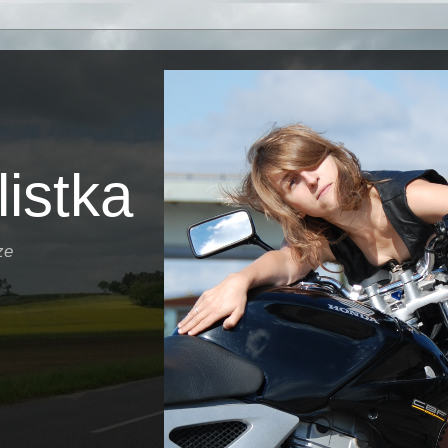
istka
ze