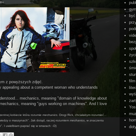
mbo
pub
gym
być
przy
pod
vid
bez
spo
życ
szk
śmi
stu
film
zym z powyższych zdjęć.
y appealing about a competent woman who understands
lite
wyś
nderstood... mechanics, meaning "domain of knowledge about
żar
r mechanics, meaning "guys working on machines". And I love
Yos
mu
tentnej kobiecie która rozumie
mechanics
. Drogi Rick, chciałabym rozumieć...
hom
wiedzy o maszynach". Jak dotąd, raczej rozumiem
mechanics
, w znaczeniu
. I uwielbiam paprać się w smarach :-D)
dot