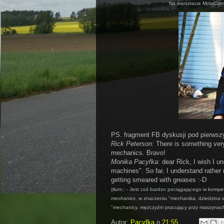
Na warsztacie MotoCo
PS. fragment FB dyskusji pod pierws
Rick Peterson:
There is something ver
mechanics. Bravo!
Monika Pacyfka:
dear Rick, I wish I u
machines". So far, I understand rathe
getting smeared with greases :-D
(tłum.: - Jest coś bardzo pociągającego w kompe
mechanics
, w znaczeniu "mechanika, dziedzina 
"mechanicy, mężczyźni pracujący przy maszynach"
Autor:
Pacyfka
o
21:55